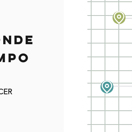
onde
ampo
CER