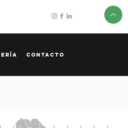
lería
Contacto